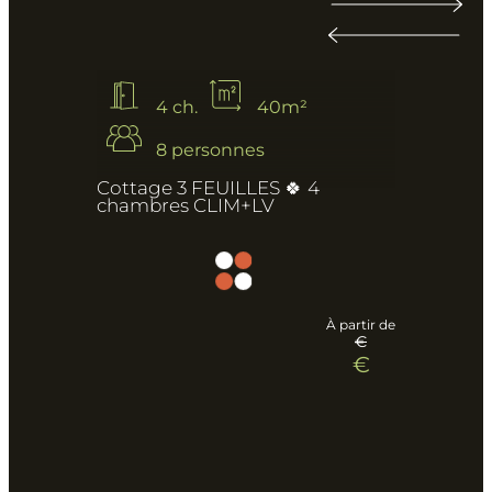
gratuit : oui
:
Lire la suite
Lir
Cottage
3
FEUILLES
🍀
4 ch.
40m²
4
chambres
8 personnes
CLIM+LV
Cottage 3 FEUILLES 🍀 4
chambres CLIM+LV
À partir de
€
€