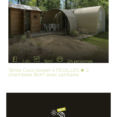
1 ch.
16m²
2/4 personnes
Tente Coco Sweet 4 FEUILLES 🍀 2
chambres 16m² avec sanitaire