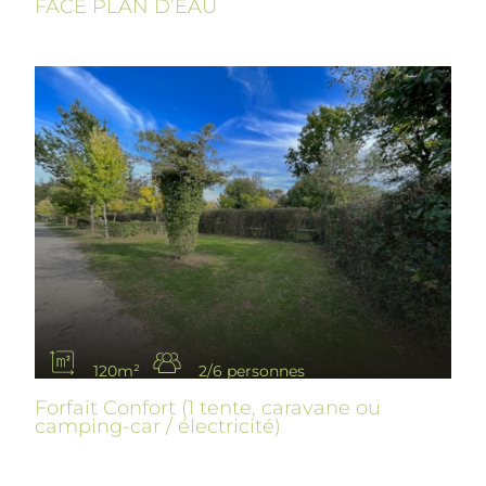
FACE PLAN D’EAU
120m²
2/6 personnes
Forfait Confort (1 tente, caravane ou
camping-car / électricité)