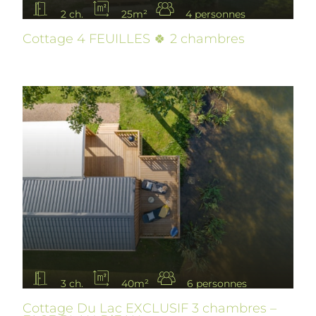
2 ch.
25m²
4 personnes
Cottage 4 FEUILLES 🍀 2 chambres
3 ch.
40m²
6 personnes
Cottage Du Lac EXCLUSIF 3 chambres –